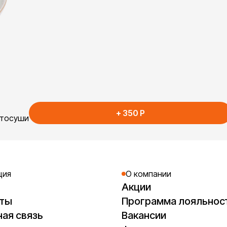
+
350
P
втосуши
ция
О компании
Акции
кты
Программа лояльнос
ая связь
Вакансии