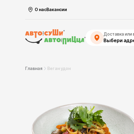
О нас
Вакансии
Доставка или 
Выбери адре
Главная
Веган удон