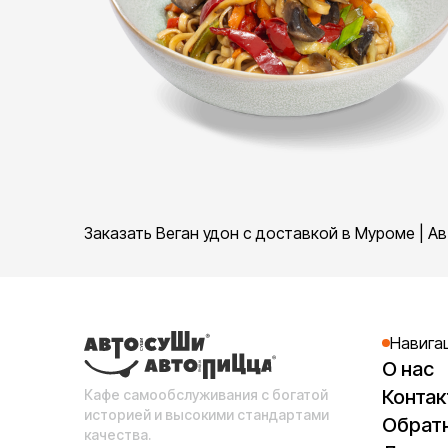
Заказать Веган удон с доставкой в Муроме | А
Навига
О нас
Конта
Кафе самообслуживания с богатой
историей и высокими стандартами
Обратн
качества.