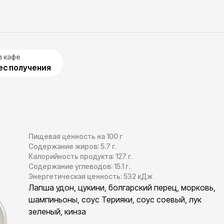
в кафе
с получения
Пищевая ценность на 100 г
Содержание жиров:
5.7
г.
Калорийность продукта:
127
г.
Содержание углеводов:
15.1
г.
Энергетическая ценность:
532
кДж
Лапша удон, цукини, болгарский перец, морковь,
шампиньоны, соус Терияки, соус соевый, лук
зеленый, кинза