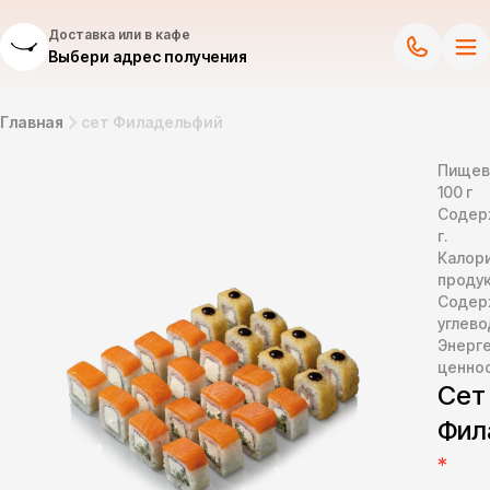
Доставка или в кафе
Выбери адрес получения
Главная
сет Филадельфий
Пищев
100 г
Содер
г.
Калор
продук
Содер
углево
Энерг
ценно
Сет
Фил
*