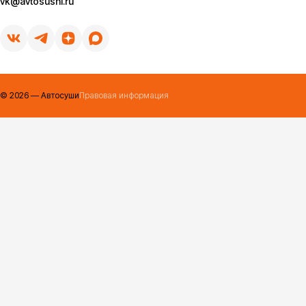
vk@avtosushi.ru
©
2026
— Автосуши
Правовая информация