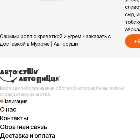
сливо
сыр, и
тобик
авока
Сашими ролл с креветкой и угрем - заказать с
+
доставкой в Муроме | Автосуши
Кафе самообслуживания с богатой историей и высокими
стандартами качества.
Навигация
О нас
Контакты
Обратная связь
Доставка и оплата