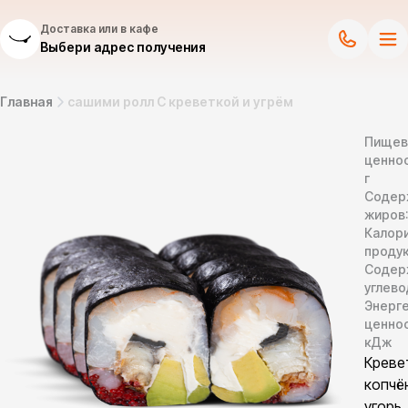
Доставка или в кафе
Выбери адрес получения
Главная
сашими ролл С креветкой и угрём
Пищев
ценнос
г
Содер
жиров
Калор
продук
Содер
углево
Энерг
ценно
кДж
Креве
копчё
угорь,