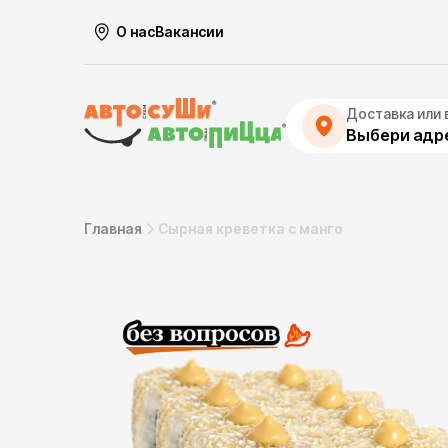
О нас
Вакансии
Доставка или 
Выбери адре
Главная
Сырная креветка с манго