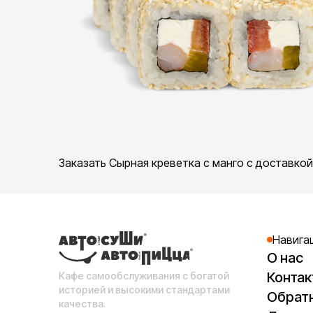
Заказать Сырная креветка с манго с доставко
Навига
О нас
Конта
Кафе самообслуживания с богатой
историей и высокими стандартами
Обратн
качества.