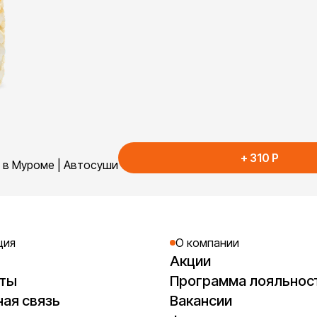
+
310
P
й в Муроме | Автосуши
ция
О компании
Акции
кты
Программа лояльнос
ая связь
Вакансии