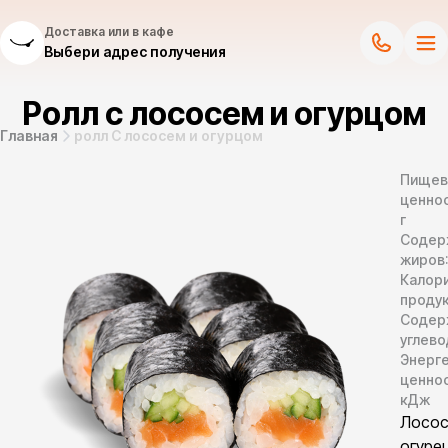
Доставка или в кафе
Выбери адрес получения
Ролл с лососем и огурцом
Главная
ролл С лососем и огурцом
Пищев
ценнос
г
Содер
жиров
Калор
продук
Содер
углево
Энерг
ценно
кДж
Лосос
огурец