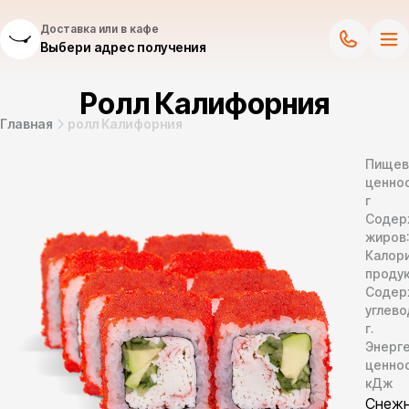
Доставка или в кафе
Выбери адрес получения
Ролл Калифорния
Главная
ролл Калифорния
Пищев
ценнос
г
Содер
жиров
Калор
продук
Содер
углево
г.
Энерг
ценно
кДж
Снежн