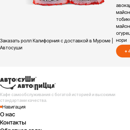
авока
майон
тобик
майон
огурец
нори
Заказать ролл Калифорния с доставкой в Муроме |
Автосуши
+
Кафе самообслуживания с богатой историей и высокими
стандартами качества.
Навигация
О нас
Контакты