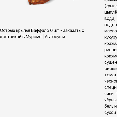
(крыл
цыплё
вода,
подсо
Острые крылья Баффало 6 шт - заказать с
масло,
доставкой в Муроме | Автосуши
кукур
крахм
рисов
крахма
суше
овощи
томат
чесно
специ
чили, 
чёрны
белый
сухой