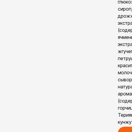
глюко
сироп
дрож
экстр
(соде
ячмень
экстр
жгуче
петру
краси
молоч
сывор
натур
арома
(соде
горчиц
Терия
кунжу