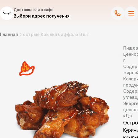
Доставка или в кафе
Выбери адрес получения
Главная
острые Крылья баффало 6 шт
Пищев
ценнос
г
Содер
жиров
Калор
продук
Содер
углево
Энерг
ценно
кДж
Остро
Курин
крыл